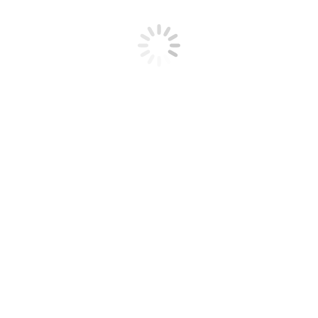
y
Informacje
Dofinansowanie
O
Ceny
B
FAQ
Wypożyczalnie OWIT
Blog
a